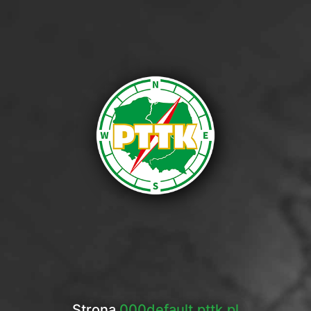
Strona
000default.pttk.pl